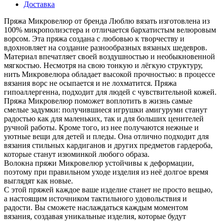
Доставка
Пряжа Микровелюр от бренда Люблю вязать изготовлена из
100% микрополиэстера и отличается бархатистым велюровым
ворсом. Эта пряжа создана с любовью к творчеству и
вдохновляет на создание разнообразных вязаных шедевров.
Материал впечатляет своей воздушностью и необыкновенной
мягкостью. Несмотря на свою тонкую и лёгкую структуру,
нить Микровелюра обладает высокой прочностью: в процессе
вязания ворс не осыпается и не лохматится. Пряжа
гипоаллергенна, подходит для людей с чувствительной кожей.
Пряжа Микровелюр поможет воплотить в жизнь самые
смелые задумки: получившиеся игрушки амигуруми станут
радостью как для маленьких, так и для больших ценителей
ручной работы. Кроме того, из нее получаются нежные и
уютные вещи для детей и пледы. Она отлично подходит для
вязания стильных кардиганов и других предметов гардероба,
которые станут изюминкой любого образа.
Волокна пряжи Микровелюр устойчивы к деформации,
поэтому при правильном уходе изделия из неё долгое время
выглядят как новые.
С этой пряжей каждое ваше изделие станет не просто вещью,
а настоящим источником тактильного удовольствия и
радости. Вы сможете наслаждаться каждым моментом
вязания, создавая уникальные изделия, которые будут