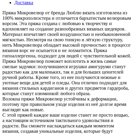
Доставка
Пряжа Микровелюр от бренда Люблю вязать изготовлена из
100% микрополиэстера и отличается бархатистым велюровым
ворсом. Эта пряжа создана с любовью к творчеству и
вдохновляет на создание разнообразных вязаных шедевров.
Материал впечатляет своей воздушностью и необыкновенной
мягкостью. Несмотря на свою тонкую и лёгкую структуру,
нить Микровелюра обладает высокой прочностью: в процессе
вязания ворс не осыпается и не лохматится. Пряжа
гипоаллергенна, подходит для людей с чувствительной кожей.
Пряжа Микровелюр поможет воплотить в жизнь самые
смелые задумки: получившиеся игрушки амигуруми станут
радостью как для маленьких, так и для больших ценителей
ручной работы. Кроме того, из нее получаются нежные и
уютные вещи для детей и пледы. Она отлично подходит для
вязания стильных кардиганов и других предметов гардероба,
которые станут изюминкой любого образа.
Волокна пряжи Микровелюр устойчивы к деформации,
поэтому при правильном уходе изделия из неё долгое время
выглядят как новые.
С этой пряжей каждое ваше изделие станет не просто вещью,
а настоящим источником тактильного удовольствия и
радости. Вы сможете наслаждаться каждым моментом
вязания, создавая уникальные изделия, которые будут