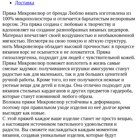
Доставка
Пряжа Микровелюр от бренда Люблю вязать изготовлена из
100% микрополиэстера и отличается бархатистым велюровым
ворсом. Эта пряжа создана с любовью к творчеству и
вдохновляет на создание разнообразных вязаных шедевров.
Материал впечатляет своей воздушностью и необыкновенной
мягкостью. Несмотря на свою тонкую и лёгкую структуру,
нить Микровелюра обладает высокой прочностью: в процессе
вязания ворс не осыпается и не лохматится. Пряжа
гипоаллергенна, подходит для людей с чувствительной кожей.
Пряжа Микровелюр поможет воплотить в жизнь самые
смелые задумки: получившиеся игрушки амигуруми станут
радостью как для маленьких, так и для больших ценителей
ручной работы. Кроме того, из нее получаются нежные и
уютные вещи для детей и пледы. Она отлично подходит для
вязания стильных кардиганов и других предметов гардероба,
которые станут изюминкой любого образа.
Волокна пряжи Микровелюр устойчивы к деформации,
поэтому при правильном уходе изделия из неё долгое время
выглядят как новые.
С этой пряжей каждое ваше изделие станет не просто вещью,
а настоящим источником тактильного удовольствия и
радости. Вы сможете наслаждаться каждым моментом
вязания, создавая уникальные изделия, которые будут