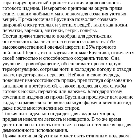
гарантируя приятный процесс вязания и долговечность
готового изделия. Невероятно приятная на ощупь пряжа
станет вашим любимым материалом для создания уютных
вещей. Пряжа носочная Брусника позволяет создавать
широкий спектр теплых и уютных вещей, таких как носки,
перчатки, варежки, митенки, гетры, гольфы.
Состав пряжи тщательно подобран для достижения
оптимального баланса тепла и износостойкости: 75%
высококачественной овечьей шерсти и 25% прочного
нейлона. Шерсть, используемая в пряже Брусника, отличается
своей мягкостью и способностью сохранять тепло. Она
улучшает кровообращение, обеспечивает превосходную
терморегуляцию, согревая ноги в холодную погоду и отводя
влагу, предотвращая перегрев. Нейлон, в свою очередь,
повышает износостойкость пряжи, препятствуя образованию
катышков и протёртостей, а также продлевая срок службы
готовых носков, перчаток или варежек. Благодаря этому
сочетанию изделия из пряжи Брусника прослужат вам долгие
годы, сохраняя свою первоначальную форму и внешний вид
даже после многочисленных стирок.
Тонкая нить идеально подходит для ажурных узоров,
придавая изделиям легкость и изящество. В то же время
достаточная плотность позволяет создавать теплые вещи для
демисезонного использования.
Пряжа носочная Брусника может стать отличным подарком